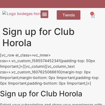
0
Tienda
Sign up for Club
Horola
[vc_row el_class=»vc_inner»
css=».vc_custom_1595574452341{padding-top: 50px
!important;}»][vc_column][vc_column_text
css=».vc_custom_1607625066610{margin-top: 0px
!important;margin-bottom: 0px !important;padding-top:
0px !important;padding-bottom: 0px !important;}»]
Sign up for Club Horola
Select your subscription and share your experiences with