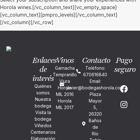
Horola wines.[/vc_column_text][vc_empty_space]
[vc_column_text][pmpro_levels][/vc_column_text]
[/vc_column][/vc_row]
Enlaces
Vinos
Contacto
Pago
de
seguro
Garnacha
Teléfono:
Tempranillo
670616840
interés
Viura
Email:
Quiénes
Horola
javier@bodegashorola.com
somos
MIL 2016
Plaza
Nuestra
Horola
Mayor
bodega
MIL 2017
5,
Visita la
26320
bodega
Baños
Viñedos
de
Centenarios
Río
Elaboración