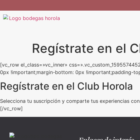
Regístrate en el C
[vc_row el_class=»vc_inner» css=».vc_custom_159557445
0px !important;margin-bottom: 0px !important;padding-top
Regístrate en el Club Horola
Selecciona tu suscripción y comparte tus experiencias co
[/vc_row]