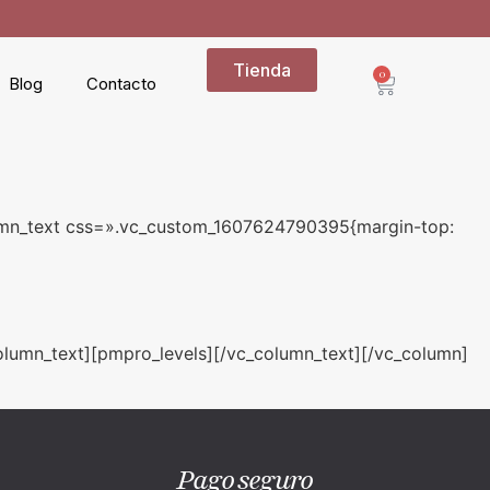
Tienda
0
Blog
Contacto
lumn_text css=».vc_custom_1607624790395{margin-top:
olumn_text][pmpro_levels][/vc_column_text][/vc_column]
Pago seguro