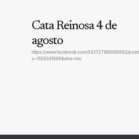
Cata Reinosa 4 de
agosto
https://www.facebook.com/543727189066662/post
s=1505341695&sfns=mo