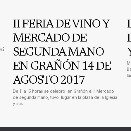
II FERIA DE VINO Y
MERCADO DE
s/2179217842184247?
SEGUNDA MANO
Má
EN GRAÑÓN 14 DE
Ba
la
AGOSTO 2017
De 11 a 15 horas se celebró en Grañón el II Mercado
de segunda mano, tuvo lugar en la plaza de la Iglesia
y sus